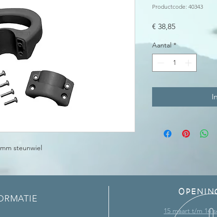
Productcode: 40343
Prijs
€ 38,85
Aantal
*
I
 mm steunwiel
OPENIN
ORMATIE
15 maart t/m 14