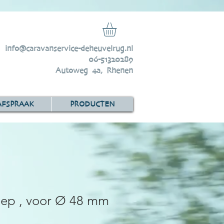
info@caravanservice-deheuvelrug.nl
06-51320289
Autoweg 4a, Rhenen
AFSPRAAK
PRODUCTEN
ep , voor Ø 48 mm