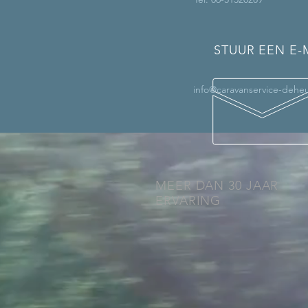
STUUR EEN E-
info@caravanservice-deheu
MEER DAN 30 JAAR
ERVARING