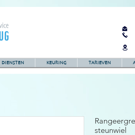
DIENSTEN
KEURING
TARIEVEN
Rangeergre
steunwiel