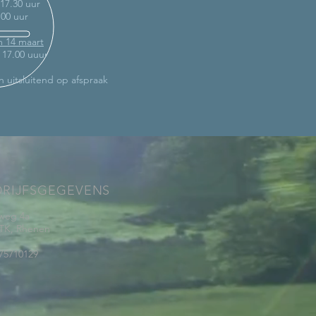
 17.30 uur
.00 uur
m 14 maart
- 17.00 uuur
n uitsluitend op afspraak
DRIJFSGEGEVENS
weg 4a
 TK, Rhenen
75710129