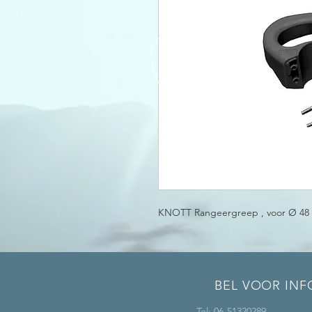
KNOTT Rangeergreep , voor Ø 48
BEL VOOR INF
Tel: 06-51320289