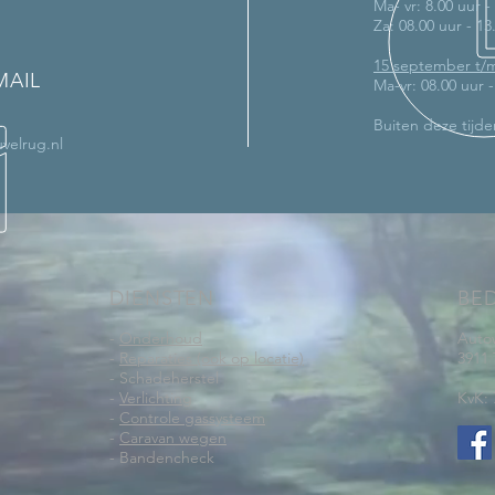
Ma- vr: 8.00 uur -
Za: 08.00 uur - 13
15 september t/
MAIL
Ma-vr: 08.00 uur 
Buiten deze tijde
velrug.nl
DIENSTEN
BE
-
Onderhoud
Auto
-
Reparaties (ook op locatie)
3911
- Schadeherstel
-
Verlichting
KvK: 
-
Controle gassysteem
-
Caravan wegen
- Bandencheck