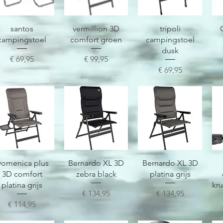
Snel overzicht
Snel overzicht
Snel overzicht
santos
vermillion 3D
tripoli
campingstoel
comfort groen
campingstoel
dusk
Prijs
Prijs
€ 69,95
€ 99,95
Prijs
€ 69,95
Snel overzicht
Snel overzicht
Snel overzicht
omenica plus
Bernardo XL 3D
Bernardo XL 3D
3D comfort
zebra black
platina grijs
platina grijs
kr
Prijs
Prijs
€ 134,95
€ 134,95
Prijs
€ 114,95