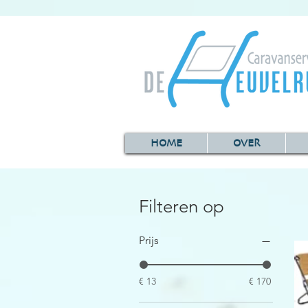
HOME
OVER
Filteren op
Prijs
€ 13
€ 170