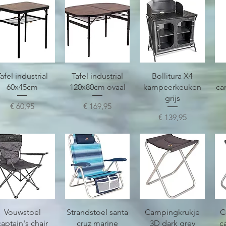
Snel overzicht
Snel overzicht
Snel overzicht
afel industrial
Tafel industrial
Bollitura X4
60x45cm
120x80cm ovaal
kampeerkeuken
ca
grijs
Prijs
Prijs
€ 60,95
€ 169,95
Prijs
€ 139,95
Snel overzicht
Snel overzicht
Snel overzicht
Vouwstoel
Strandstoel santa
Campingkrukje
C
captain's chair
cruz marine
3D dark grey
c