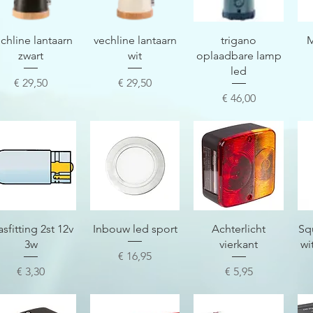
Snel overzicht
Snel overzicht
Snel overzicht
chline lantaarn
vechline lantaarn
trigano
M
zwart
wit
oplaadbare lamp
led
Prijs
Prijs
€ 29,50
€ 29,50
Prijs
€ 46,00
Snel overzicht
Snel overzicht
Snel overzicht
asfitting 2st 12v
Inbouw led sport
Achterlicht
Sq
3w
vierkant
wi
Prijs
€ 16,95
Prijs
Prijs
€ 3,30
€ 5,95