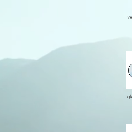
ve
gl