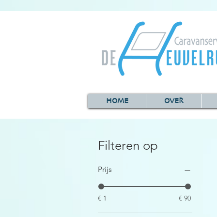
HOME
OVER
Filteren op
Prijs
€ 1
€ 90