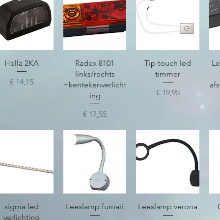
Snel overzicht
Snel overzicht
Snel overzicht
Hella 2KA
Radex 8101
Tip touch led
Le
links/rechts
timmer
Prijs
€ 14,15
+kentekenverlicht
af
Prijs
€ 19,95
ing
Prijs
€ 17,55
Snel overzicht
Snel overzicht
Snel overzicht
sigma led
Leeslamp furnari
Leeslamp verona
verlichting