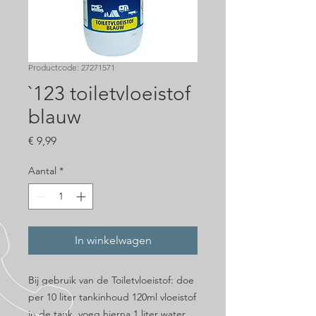
Productcode: 27271571
`123 toiletvloeistof
blauw
Prijs
€ 9,99
Aantal
*
In winkelwagen
Bij gebruik van de Toiletvloeistof: doe
per 10 liter tankinhoud 120ml vloeistof
in de tank, voeg hierna 1 liter water