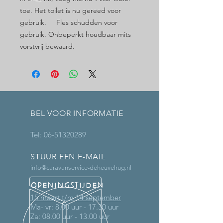
toe. Het toilet is nu gereed voor
gebruik. Fles schudden voor
gebruik. Onbeperkt houdbaar mits
vorstvrij bewaard.
BEL VOOR INFORMATIE
Tel:
06-51320289
STUUR EEN E-MAIL
info@caravanservice-deheuvelrug.nl
OPENINGSTIJDEN
15 maart t/m 14 september
Ma- vr: 8.00 uur - 17.30 uur
Za: 08.00 uur - 13.00 uur