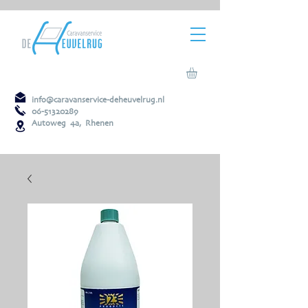
info@caravanservice-deheuvelrug.nl
06-51320289
Autoweg 4a, Rhenen