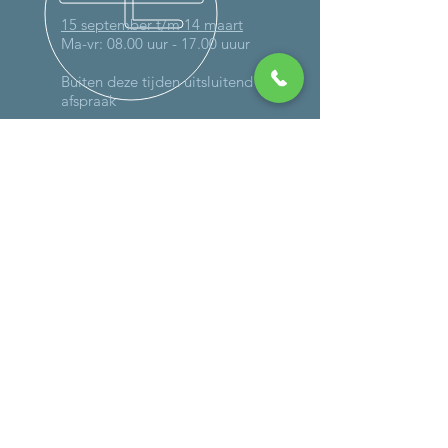
15 september t/m 14 maart
Ma-vr: 08.00 uur - 17.00 uuur
Buiten deze tijden uitsluitend op
afspraak
MEER DAN 30 JAAR ERVARING
DIENSTEN
-
Onderhoud
-
Reparaties (ook op locatie)
- Schadeherstel
-
Verlichting
-
Controle gassysteem
-
Caravan wegen
- Bandencheck
BEDRIJFSGEGEVENS
Autoweg 4a