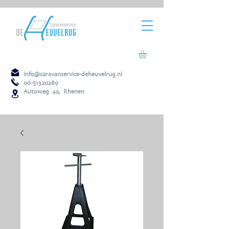
info@caravanservice-deheuvelrug.nl
06-51320289
Autoweg 4a, Rhenen