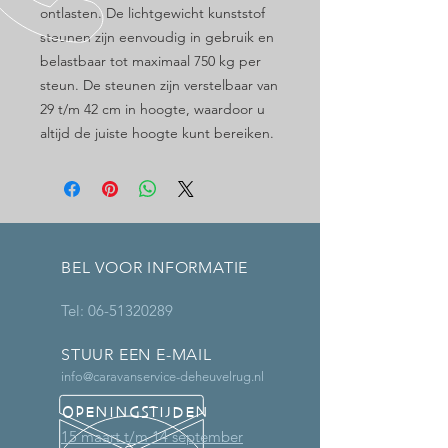
ontlasten. De lichtgewicht kunststof
steunen zijn eenvoudig in gebruik en
belastbaar tot maximaal 750 kg per
steun. De steunen zijn verstelbaar van
29 t/m 42 cm in hoogte, waardoor u
altijd de juiste hoogte kunt bereiken.
BEL VOOR INFORMATIE
Tel:
06-51320289
STUUR EEN E-MAIL
info@caravanservice-deheuvelrug.nl
OPENINGSTIJDEN
15 maart t/m 14 september