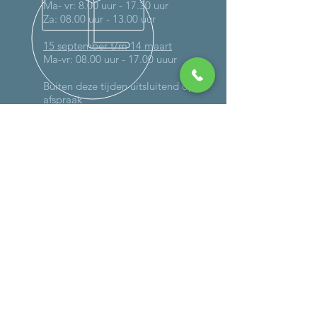
Ma- vr: 8.00 uur - 17.30 uur
Za: 08.00 uur - 13.00 uur
15 september t/m 14 maart
Ma-vr: 08.00 uur - 17.00 uuur
Buiten deze tijden uitsluitend op
afspraak
MEER DAN 30 JAAR ERVARING
DIENSTEN
-
Onderhoud
-
Reparaties (ook op locatie)
- Schadeherstel
-
Verlichting
-
Controle gassysteem
-
Caravan wegen
- Bandencheck