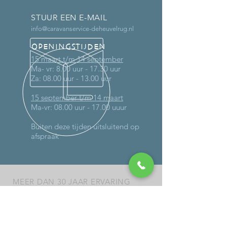
STUUR EEN E-MAIL
info@caravanservice-deheuvelrug.nl
OPENINGSTIJDEN
15 maart t/m 14 september
Ma- vr: 8.00 uur - 17.30 uur
Za: 08.00 uur - 13.00 uur
15 september t/m 14 maart
Ma-vr: 08.00 uur - 17.00 uuur
Buiten deze tijden uitsluitend op
afspraak
MEER DAN 30 JAAR ERVARING
DIENSTEN
-
Onderhoud
-
Reparaties (ook op locatie)