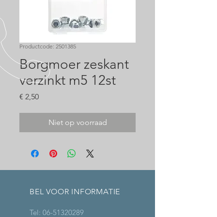
Productcode: 2501385
Borgmoer zeskant
verzinkt m5 12st
Prijs
€ 2,50
Niet op voorraad
BEL VOOR INFORMATIE
Tel:
06-51320289