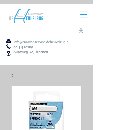
info@caravanservice-deheuvelrug.nl
06-51320289
Autoweg 4a, Rhenen