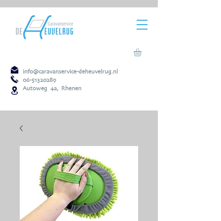
info@caravanservice-deheuvelrug.nl
06-51320289
Autoweg 4a, Rhenen