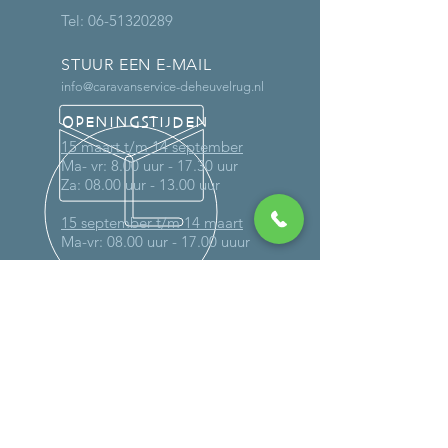
Tel:
06-51320289
STUUR EEN E-MAIL
info@caravanservice-deheuvelrug.nl
OPENINGSTIJDEN
15 maart t/m 14 september
Ma- vr: 8.00 uur - 17.30 uur
Za: 08.00 uur - 13.00 uur
15 september t/m 14 maart
Ma-vr: 08.00 uur - 17.00 uuur
Buiten deze tijden uitsluitend op
afspraak
MEER DAN 30 JAAR ERVARING
DIENSTEN