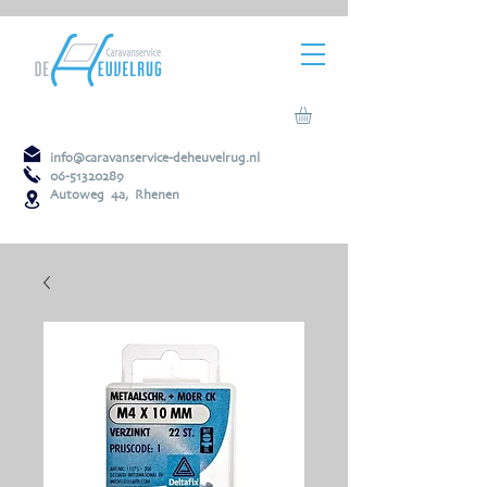
info@caravanservice-deheuvelrug.nl
06-51320289
Autoweg 4a, Rhenen