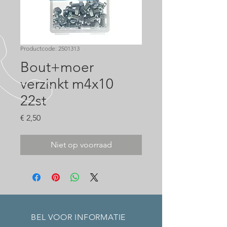
Productcode: 2501313
Bout+moer
verzinkt m4x10
22st
Prijs
€ 2,50
Niet op voorraad
BEL VOOR INFORMATIE