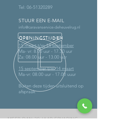
Tel:
06-51320289
STUUR EEN E-MAIL
info@caravanservice-deheuvelrug.nl
OPENINGSTIJDEN
15 maart t/m 14 september
Ma- vr: 8.00 uur - 17.30 uur
Za: 08.00 uur - 13.00 uur
15 september t/m 14 maart
Ma-vr: 08.00 uur - 17.00 uuur
Buiten deze tijden uitsluitend op
afspraak
MEER DAN 30 JAAR ERVARING
DIENSTEN