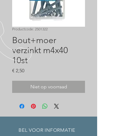
Productcode: 2501322
Bout+moer
verzinkt m4x40
10st
Prijs
€ 2,50
Niet op voorraad
BEL VOOR INFORMATIE