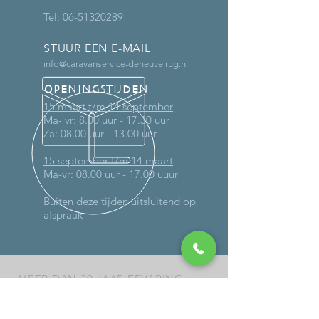
Tel:
06-51320289
STUUR EEN E-MAIL
info@caravanservice-deheuvelrug.nl
OPENINGSTIJDEN
15 maart t/m 14 september
Ma- vr: 8.00 uur - 17.30 uur
Za: 08.00 uur - 13.00 uur
15 september t/m 14 maart
Ma-vr: 08.00 uur - 17.00 uuur
Buiten deze tijden uitsluitend op
afspraak
MEER DAN 30 JAAR ERVARING
DIENSTEN