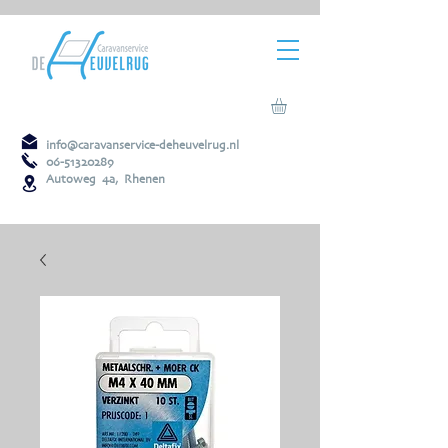
info@caravanservice-deheuvelrug.nl
06-51320289
Autoweg 4a, Rhenen