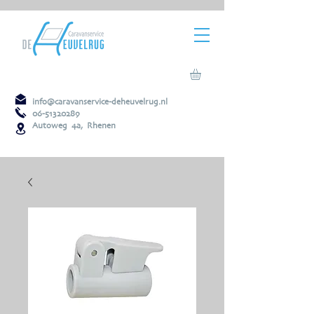
info@caravanservice-deheuvelrug.nl
06-51320289
Autoweg 4a, Rhenen