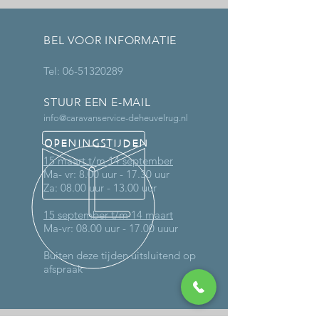
BEL VOOR INFORMATIE
Tel:
06-51320289
STUUR EEN E-MAIL
info@caravanservice-deheuvelrug.nl
OPENINGSTIJDEN
15 maart t/m 14 september
Ma- vr: 8.00 uur - 17.30 uur
Za: 08.00 uur - 13.00 uur
15 september t/m 14 maart
Ma-vr: 08.00 uur - 17.00 uuur
Buiten deze tijden uitsluitend op
afspraak