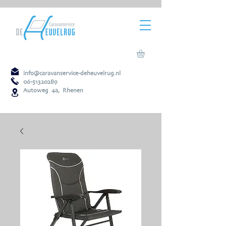
info@caravanservice-deheuvelrug.nl
06-51320289
Autoweg 4a, Rhenen