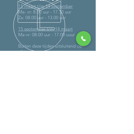
15 maart t/m 14 september
Ma- vr: 8.00 uur - 17.30 uur
Za: 08.00 uur - 13.00 uur
15 september t/m 14 maart
Ma-vr: 08.00 uur - 17.00 uuur
Buiten deze tijden uitsluitend op
afspraak
MEER DAN 30 JAAR ERVARING
DIENSTEN
-
Onderhoud
-
Reparaties (ook op locatie)
- Schadeherstel
-
Verlichting
-
Controle gassysteem
-
Caravan wegen
- Bandencheck