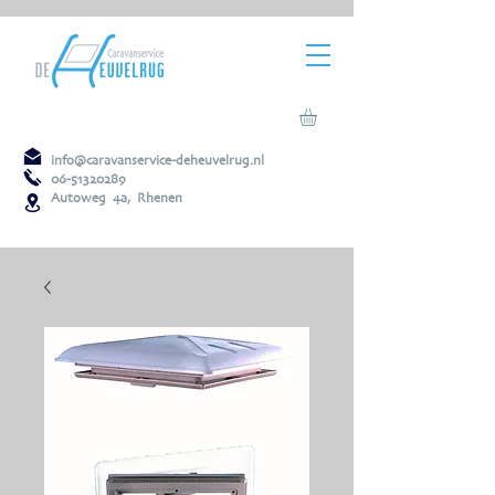
info@caravanservice-deheuvelrug.nl
06-51320289
Autoweg 4a, Rhenen