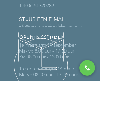
Tel:
06-51320289
STUUR EEN E-MAIL
info@caravanservice-deheuvelrug.nl
OPENINGSTIJDEN
15 maart t/m 14 september
Ma- vr: 8.00 uur - 17.30 uur
Za: 08.00 uur - 13.00 uur
15 september t/m 14 maart
Ma-vr: 08.00 uur - 17.00 uuur
Buiten deze tijden uitsluitend op
afspraak
MEER DAN 30 JAAR ERVARING
DIENSTEN