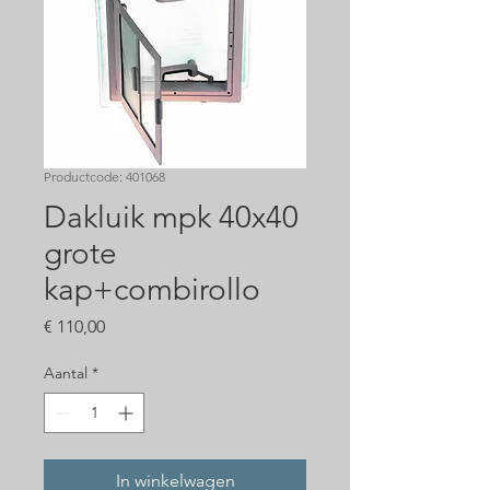
Productcode: 401068
Dakluik mpk 40x40
grote
kap+combirollo
Prijs
€ 110,00
Aantal
*
In winkelwagen