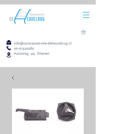
info@caravanservice-deheuvelrug.nl
06-51320289
Autoweg 4a, Rhenen