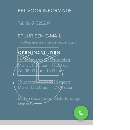
BEL VOOR INFORMATIE
Tel:
06-51320289
STUUR EEN E-MAIL
info@caravanservice-deheuvelrug.nl
OPENINGSTIJDEN
15 maart t/m 14 september
Ma- vr: 8.00 uur - 17.30 uur
Za: 08.00 uur - 13.00 uur
15 september t/m 14 maart
Ma-vr: 08.00 uur - 17.00 uuur
Buiten deze tijden uitsluitend op
afspraak
MEER DAN 30 JAAR ERVARING