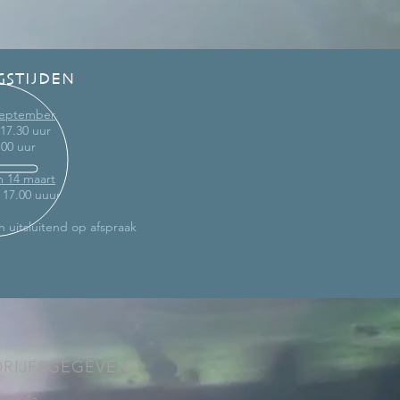
GSTIJDEN
 september
 17.30 uur
.00 uur
m 14 maart
- 17.00 uuur
n uitsluitend op afspraak
DRIJFSGEGEVENS
weg 4a