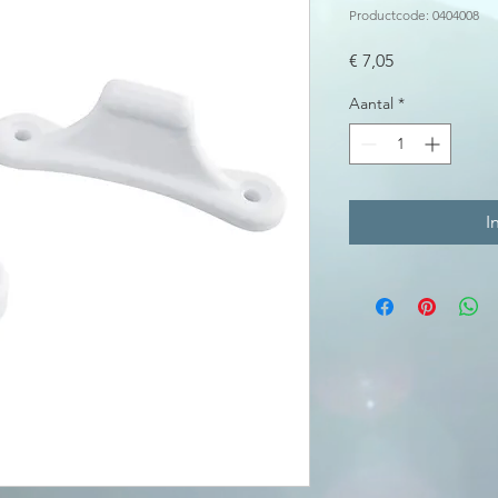
Productcode: 0404008
Prijs
€ 7,05
Aantal
*
I