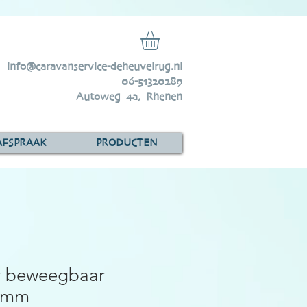
info@caravanservice-deheuvelrug.nl
06-51320289
Autoweg 4a, Rhenen
AFSPRAAK
PRODUCTEN
r beweegbaar
 3mm