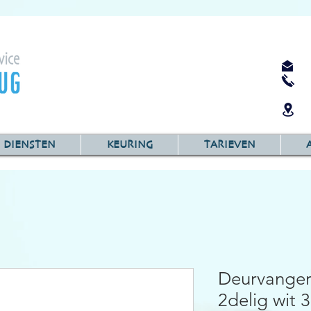
DIENSTEN
KEURING
TARIEVEN
Deurvange
2delig wit