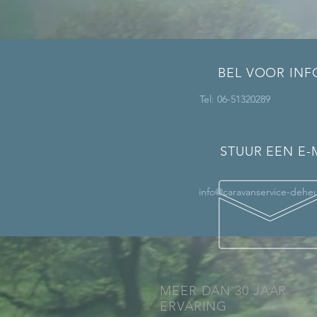
BEL VOOR INF
Tel: 06-51320289
STUUR EEN E-
info@caravanservice-deheu
MEER DAN 30 JAAR
ERVARING