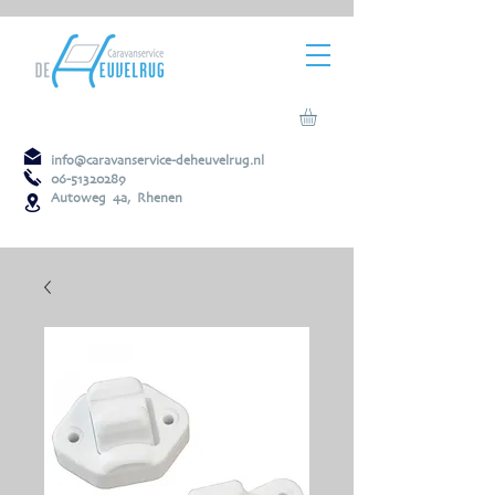
info@caravanservice-deheuvelrug.nl
06-51320289
Autoweg 4a, Rhenen