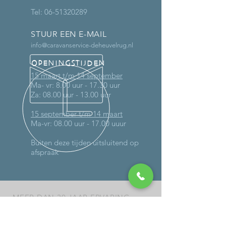
Tel:
06-51320289
STUUR EEN E-MAIL
info@caravanservice-deheuvelrug.nl
OPENINGSTIJDEN
15 maart t/m 14 september
Ma- vr: 8.00 uur - 17.30 uur
Za: 08.00 uur - 13.00 uur
15 september t/m 14 maart
Ma-vr: 08.00 uur - 17.00 uuur
Buiten deze tijden uitsluitend op
afspraak
MEER DAN 30 JAAR ERVARING
DIENSTEN