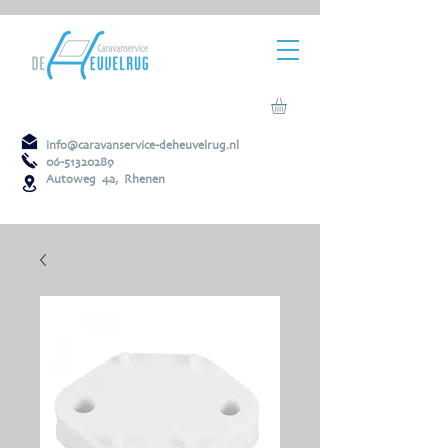
info@caravanservice-deheuvelrug.nl
06-51320289
Autoweg 4a, Rhenen