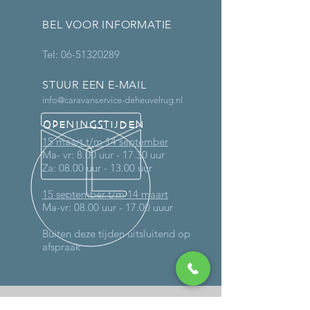
BEL VOOR INFORMATIE
Tel:
06-51320289
STUUR EEN E-MAIL
info@caravanservice-deheuvelrug.nl
OPENINGSTIJDEN
15 maart t/m 14 september
Ma- vr: 8.00 uur - 17.30 uur
Za: 08.00 uur - 13.00 uur
15 september t/m 14 maart
Ma-vr: 08.00 uur - 17.00 uuur
Buiten deze tijden uitsluitend op
afspraak
MEER DAN 30 JAAR ERVARING