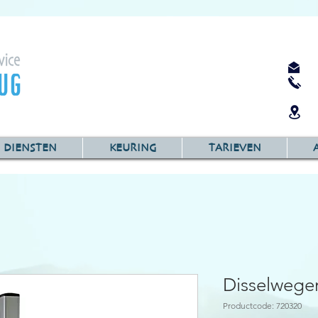
DIENSTEN
KEURING
TARIEVEN
Disselwege
Productcode: 720320