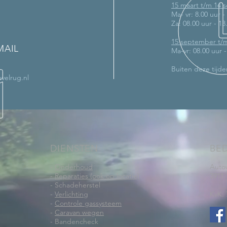
15 maart t/m 14
Ma- vr: 8.00 uur -
Za: 08.00 uur - 13
15 september t/
MAIL
Ma-vr: 08.00 uur 
Buiten deze tijde
velrug.nl
DIENSTEN
BE
-
Onderhoud
Auto
-
Reparaties (ook op locatie)
3911
- Schadeherstel
-
Verlichting
KvK: 
-
Controle gassysteem
-
Caravan wegen
- Bandencheck