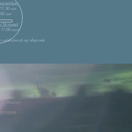
 september
 17.30 uur
.00 uur
m 14 maart
- 17.00 uuur
n uitsluitend op afspraak
DRIJFSGEGEVENS
weg 4a
 TK, Rhenen
75710129