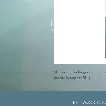
Aluminium disselweger voor het m
gebruik.Weegt tot 75 kg
BEL VOOR INF