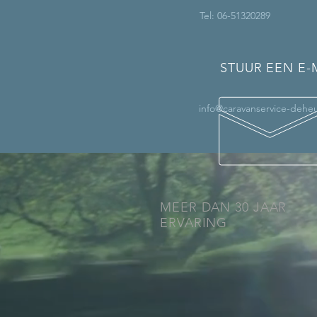
Tel: 06-51320289
STUUR EEN E-
info@caravanservice-deheu
MEER DAN 30 JAAR
ERVARING