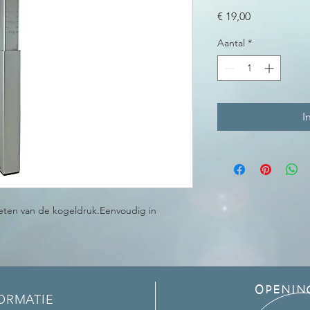
Prijs
€ 19,00
Aantal
*
I
eten van de kogeldruk.Eenvoudig in
OPENIN
ORMATIE