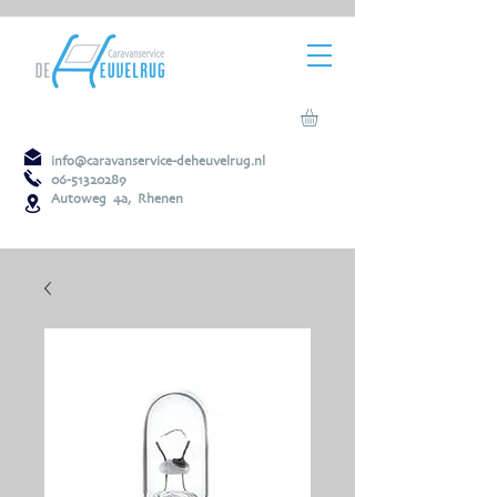
info@caravanservice-deheuvelrug.nl
06-51320289
Autoweg 4a, Rhenen