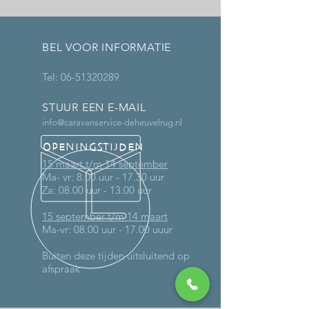
BEL VOOR INFORMATIE
Tel:
06-51320289
STUUR EEN E-MAIL
info@caravanservice-deheuvelrug.nl
OPENINGSTIJDEN
15 maart t/m 14 september
Ma- vr: 8.00 uur - 17.30 uur
Za: 08.00 uur - 13.00 uur
15 september t/m 14 maart
Ma-vr: 08.00 uur - 17.00 uuur
Buiten deze tijden uitsluitend op
afspraak