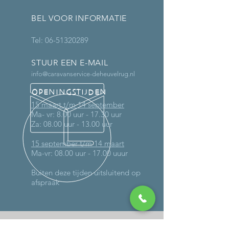
BEL VOOR INFORMATIE
Tel:
06-51320289
STUUR EEN E-MAIL
info@caravanservice-deheuvelrug.nl
OPENINGSTIJDEN
15 maart t/m 14 september
Ma- vr: 8.00 uur - 17.30 uur
Za: 08.00 uur - 13.00 uur
15 september t/m 14 maart
Ma-vr: 08.00 uur - 17.00 uuur
Buiten deze tijden uitsluitend op
afspraak
MEER DAN 30 JAAR ERVARING