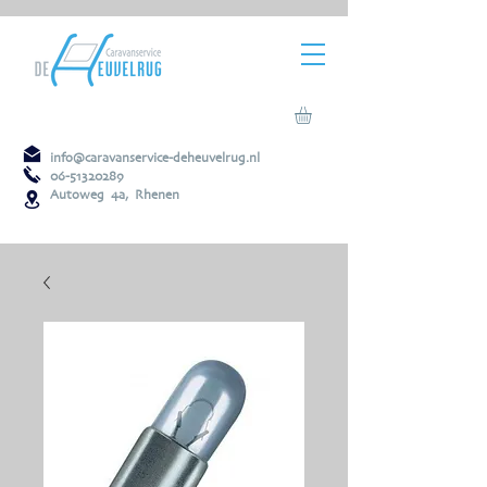
info@caravanservice-deheuvelrug.nl
06-51320289
Autoweg 4a, Rhenen