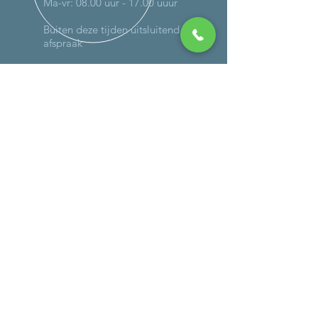
Ma-vr: 08.00 uur - 17.00 uuur
Buiten deze tijden uitsluitend op
afspraak
MEER DAN 30 JAAR ERVARING
DIENSTEN
-
Onderhoud
-
Reparaties (ook op locatie)
- Schadeherstel
-
Verlichting
-
Controle gassysteem
-
Caravan wegen
- Bandencheck
BEDRIJFSGEGEVENS
Autoweg 4a
3911 TK, Rhenen