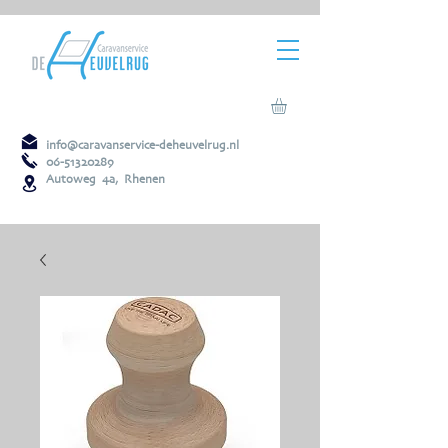
info@caravanservice-deheuvelrug.nl
06-51320289
Autoweg 4a, Rhenen