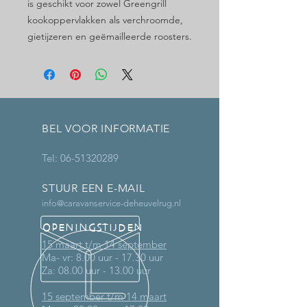
is geschikt voor zowel Greengrill
kookoppervlakken als verchroomde,
gietijzeren en geëmailleerde roosters.
BEL VOOR INFORMATIE
Tel:
06-51320289
STUUR EEN E-MAIL
info@caravanservice-deheuvelrug.nl
OPENINGSTIJDEN
15 maart t/m 14 september
Ma- vr: 8.00 uur - 17.30 uur
Za: 08.00 uur - 13.00 uur
15 september t/m 14 maart