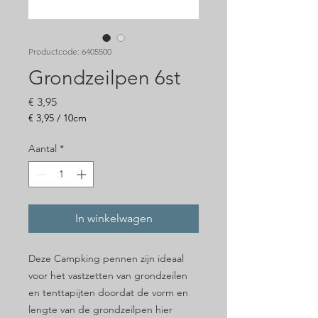
Productcode: 6405500
Grondzeilpen 6st
Prijs
€ 3,95
€ 3,95
/
10cm
€ 3,95
per
Aantal
*
10
Centimeters
In winkelwagen
Deze Campking pennen zijn ideaal
voor het vastzetten van grondzeilen
en tenttapijten doordat de vorm en
lengte van de grondzeilpen hier