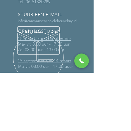
Tel:
06-51320289
STUUR EEN E-MAIL
info@caravanservice-deheuvelrug.nl
OPENINGSTIJDEN
15 maart t/m 14 september
Ma- vr: 8.00 uur - 17.30 uur
Za: 08.00 uur - 13.00 uur
15 september t/m 14 maart
Ma-vr: 08.00 uur - 17.00 uuur
Buiten deze tijden uitsluitend op
afspraak
MEER DAN 30 JAAR ERVARING
DIENSTEN
-
Onderhoud