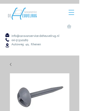
info@caravanservice-deheuvelrug.nl
06-51320289
Autoweg 4a, Rhenen