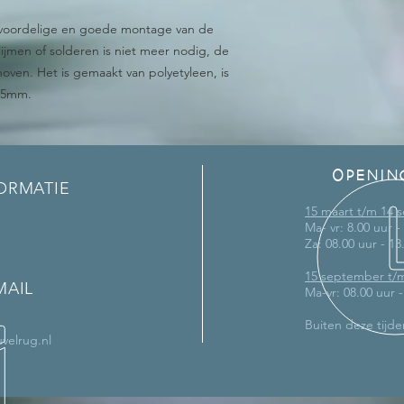
n voordelige en goede montage van de
lijmen of solderen is niet meer nodig, de
oven. Het is gemaakt van polyetyleen, is
1,5mm.
OPENIN
ORMATIE
15 maart t/m 14
Ma- vr: 8.00 uur -
Za: 08.00 uur - 13
15 september t/
MAIL
Ma-vr: 08.00 uur 
Buiten deze tijde
velrug.nl