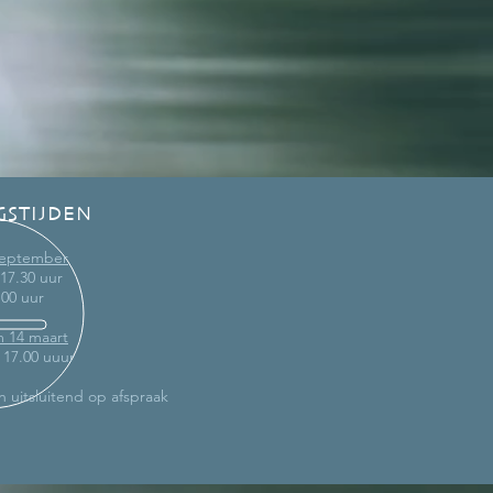
GSTIJDEN
 september
 17.30 uur
.00 uur
m 14 maart
- 17.00 uuur
n uitsluitend op afspraak