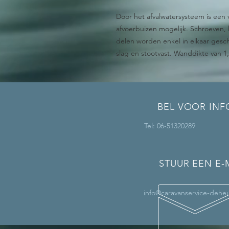
Door het afvalwatersysteem is ee
afvoerbuizen mogelijk. Schroeven, 
delen worden enkel in elkaar gesch
slag en stootvast. Wanddikte van 
BEL VOOR INF
Tel: 06-51320289
STUUR EEN E-
info@caravanservice-deheu