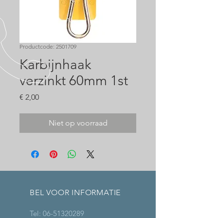
Productcode: 2501709
Karbijnhaak
verzinkt 60mm 1st
Prijs
€ 2,00
Niet op voorraad
BEL VOOR INFORMATIE
Tel:
06-51320289