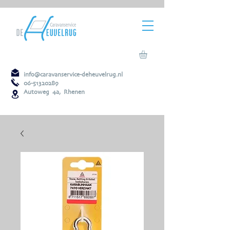
info@caravanservice-deheuvelrug.nl
06-51320289
Autoweg 4a, Rhenen