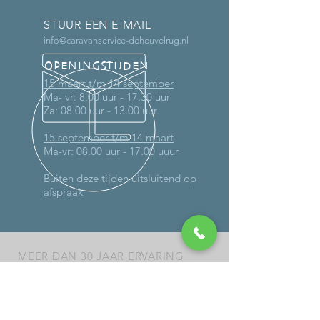
STUUR EEN E-MAIL
info@caravanservice-deheuvelrug.nl
OPENINGSTIJDEN
15 maart t/m 14 september
Ma- vr: 8.00 uur - 17.30 uur
Za: 08.00 uur - 13.00 uur
15 september t/m 14 maart
Ma-vr: 08.00 uur - 17.00 uuur
Buiten deze tijden uitsluitend op
afspraak
MEER DAN 30 JAAR ERVARING
DIENSTEN
-
Onderhoud
-
Reparaties (ook op locatie)