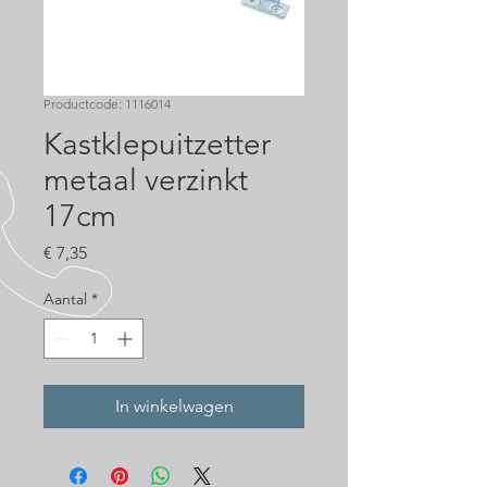
Productcode: 1116014
Kastklepuitzetter
metaal verzinkt
17cm
Prijs
€ 7,35
Aantal
*
In winkelwagen