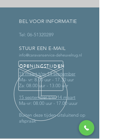
BEL VOOR INFORMATIE
Tel:
06-51320289
STUUR EEN E-MAIL
info@caravanservice-deheuvelrug.nl
OPENINGSTIJDEN
15 maart t/m 14 september
Ma- vr: 8.00 uur - 17.30 uur
Za: 08.00 uur - 13.00 uur
15 september t/m 14 maart
Ma-vr: 08.00 uur - 17.00 uuur
Buiten deze tijden uitsluitend op
afspraak