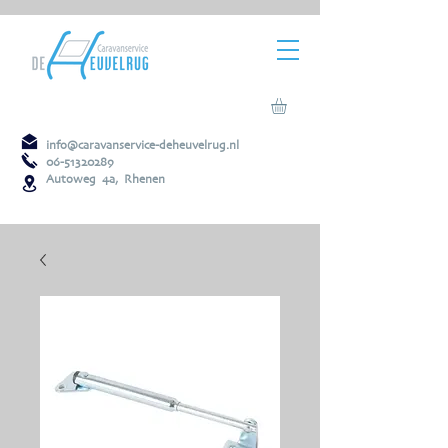
info@caravanservice-deheuvelrug.nl
06-51320289
Autoweg 4a, Rhenen