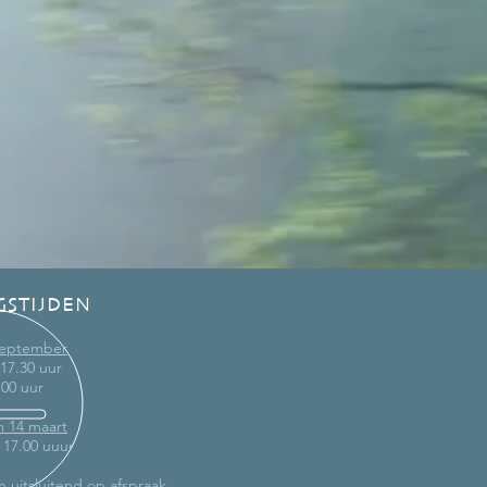
GSTIJDEN
 september
 17.30 uur
.00 uur
m 14 maart
- 17.00 uuur
n uitsluitend op afspraak