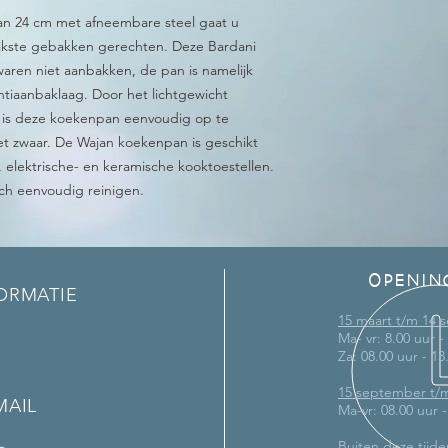
n 24 cm met afneembare steel gaat u
ijkste gebakken gerechten. Deze Bardani
aren niet aanbakken, de pan is namelijk
ntiaanbaklaag. Door het lichtgewicht
 is deze koekenpan eenvoudig op te
et zwaar. De Wajan koekenpan is geschikt
 elektrische- en keramische kooktoestellen.
ch eenvoudig reinigen.
OPENIN
ORMATIE
15 maart t/m 14
Ma- vr: 8.00 uur -
Za: 08.00 uur - 13
15 september t/
MAIL
Ma-vr: 08.00 uur 
Buiten deze tijde