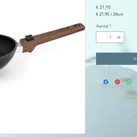
Prijs
€ 21,95
€ 21,95
/
24cm
€ 21,95
per
Aantal
*
24
Centimeters
I