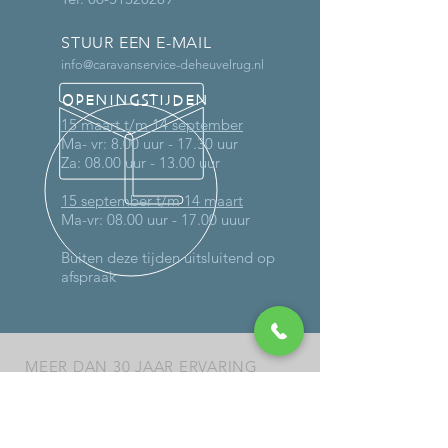
STUUR EEN E-MAIL
info@caravanservice-deheuvelrug.nl
OPENINGSTIJDEN
15 maart t/m 14 september
Ma- vr: 8.00 uur - 17.30 uur
Za: 08.00 uur - 13.00 uur
15 september t/m 14 maart
Ma-vr: 08.00 uur - 17.00 uuur
Buiten deze tijden uitsluitend op
afspraak
MEER DAN 30 JAAR ERVARING
DIENSTEN
-
Onderhoud