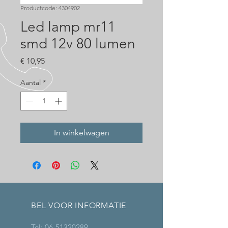
Productcode: 4304902
Led lamp mr11
smd 12v 80 lumen
Prijs
€ 10,95
Aantal
*
In winkelwagen
BEL VOOR INFORMATIE
Tel:
06-51320289