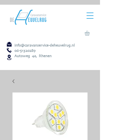
info@caravanservice-deheuvelrug.nl
06-51320289
Autoweg 4a, Rhenen