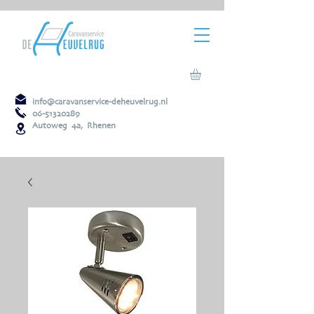
info@caravanservice-deheuvelrug.nl
06-51320289
Autoweg 4a, Rhenen