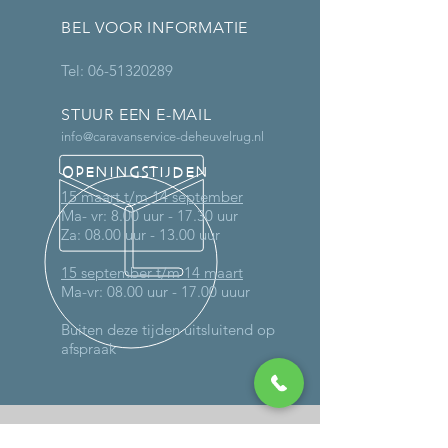
BEL VOOR INFORMATIE
Tel:
06-51320289
STUUR EEN E-MAIL
info@caravanservice-deheuvelrug.nl
OPENINGSTIJDEN
15 maart t/m 14 september
Ma- vr: 8.00 uur - 17.30 uur
Za: 08.00 uur - 13.00 uur
15 september t/m 14 maart
Ma-vr: 08.00 uur - 17.00 uuur
Buiten deze tijden uitsluitend op
afspraak
MEER DAN 30 JAAR ERVARING