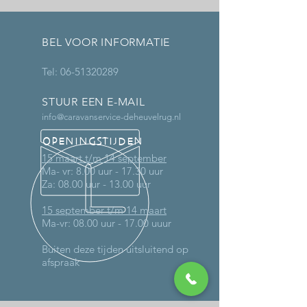
BEL VOOR INFORMATIE
Tel:
06-51320289
STUUR EEN E-MAIL
info@caravanservice-deheuvelrug.nl
OPENINGSTIJDEN
15 maart t/m 14 september
Ma- vr: 8.00 uur - 17.30 uur
Za: 08.00 uur - 13.00 uur
15 september t/m 14 maart
Ma-vr: 08.00 uur - 17.00 uuur
Buiten deze tijden uitsluitend op
afspraak