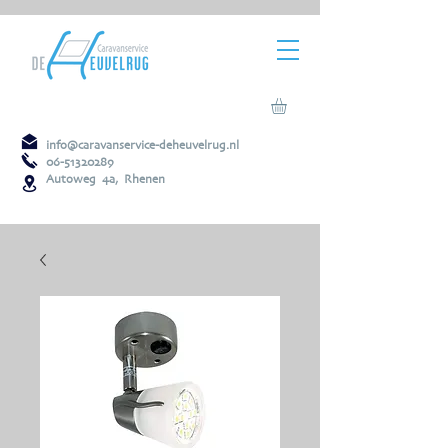
info@caravanservice-deheuvelrug.nl
06-51320289
Autoweg 4a, Rhenen