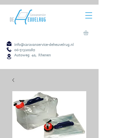
info@caravanservice-deheuvelrug.nl
06-51320289
Autoweg 4a, Rhenen