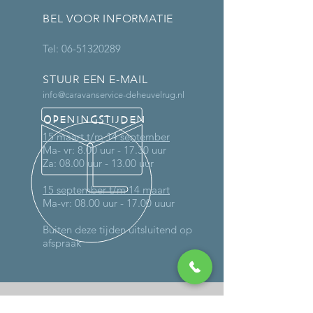
BEL VOOR INFORMATIE
Tel:
06-51320289
STUUR EEN E-MAIL
info@caravanservice-deheuvelrug.nl
OPENINGSTIJDEN
15 maart t/m 14 september
Ma- vr: 8.00 uur - 17.30 uur
Za: 08.00 uur - 13.00 uur
15 september t/m 14 maart
Ma-vr: 08.00 uur - 17.00 uuur
Buiten deze tijden uitsluitend op
afspraak
MEER DAN 30 JAAR ERVARING