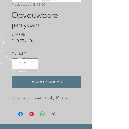
Productcode: 2403100
Opvouwbare
jerrycan
Prijs
€ 10,95
€ 10,95
/
10l
€ 10,95
per
Aantal
*
10
Liters
In winkelwagen
opvouwbare watertank, 10 liter