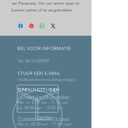
van Parapress. Om uw ramen open te
kunnen zetten of te vergrendelen.
BEL VOOR INFORMATIE
Tel:
06-51320289
STUUR EEN E-MAIL
info@caravanservice-deheuvelrug.nl
OPENINGSTIJDEN
15 maart t/m 14 september
Ma- vr: 8.00 uur - 17.30 uur
Za: 08.00 uur - 13.00 uur
15 september t/m 14 maart
Ma-vr: 08.00 uur - 17.00 uuur