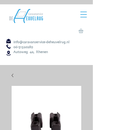
info@caravanservice-deheuvelrug.nl
06-51320289
Autoweg 4a, Rhenen