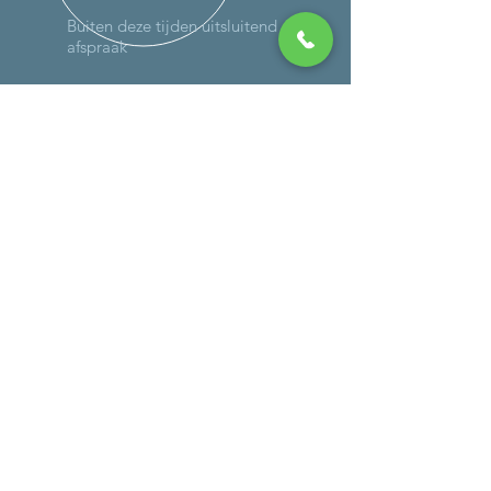
Buiten deze tijden uitsluitend op
afspraak
MEER DAN 30 JAAR ERVARING
DIENSTEN
-
Onderhoud
-
Reparaties (ook op locatie)
- Schadeherstel
-
Verlichting
-
Controle gassysteem
-
Caravan wegen
- Bandencheck
BEDRIJFSGEGEVENS
Autoweg 4a
3911 TK, Rhenen
KvK:
75710129