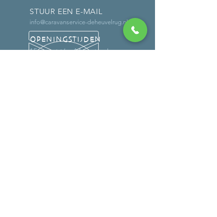
STUUR EEN E-MAIL
info@caravanservice-deheuvelrug.nl
OPENINGSTIJDEN
15 maart t/m 14 september
Ma- vr: 8.00 uur - 17.30 uur
Za: 08.00 uur - 13.00 uur
15 september t/m 14 maart
Ma-vr: 08.00 uur - 17.00 uuur
Buiten deze tijden uitsluitend op
afspraak
MEER DAN 30 JAAR ERVARING
DIENSTEN
-
Onderhoud
-
Reparaties (ook op locatie)