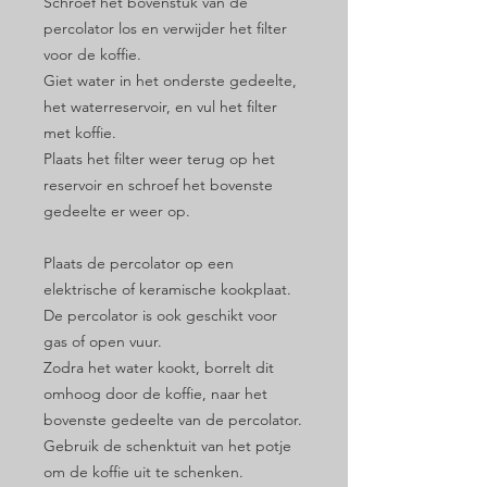
Schroef het bovenstuk van de
percolator los en verwijder het filter
voor de koffie.
Giet water in het onderste gedeelte,
het waterreservoir, en vul het filter
met koffie.
Plaats het filter weer terug op het
reservoir en schroef het bovenste
gedeelte er weer op.
Plaats de percolator op een
elektrische of keramische kookplaat.
De percolator is ook geschikt voor
gas of open vuur.
Zodra het water kookt, borrelt dit
omhoog door de koffie, naar het
bovenste gedeelte van de percolator.
Gebruik de schenktuit van het potje
om de koffie uit te schenken.