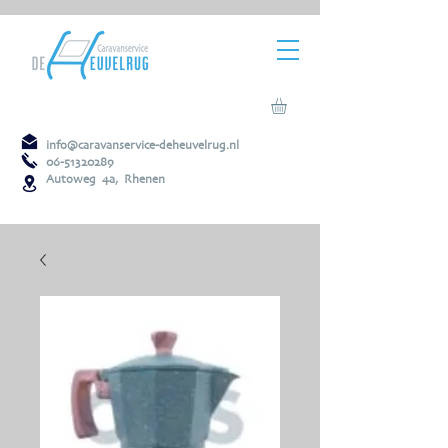
info@caravanservice-deheuvelrug.nl
06-51320289
Autoweg 4a, Rhenen