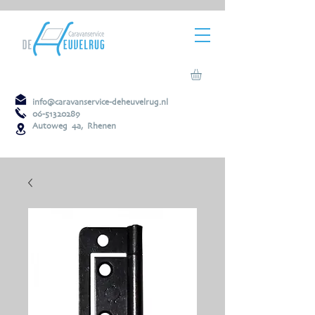
info@caravanservice-deheuvelrug.nl
06-51320289
Autoweg 4a, Rhenen