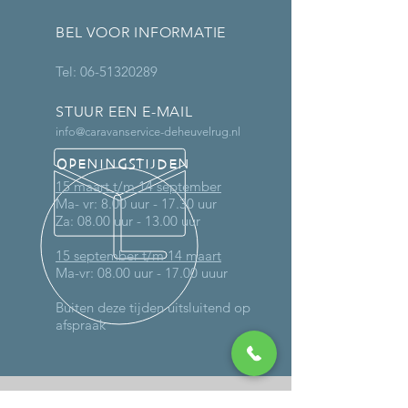
BEL VOOR INFORMATIE
Tel:
06-51320289
STUUR EEN E-MAIL
info@caravanservice-deheuvelrug.nl
OPENINGSTIJDEN
15 maart t/m 14 september
Ma- vr: 8.00 uur - 17.30 uur
Za: 08.00 uur - 13.00 uur
15 september t/m 14 maart
Ma-vr: 08.00 uur - 17.00 uuur
Buiten deze tijden uitsluitend op
afspraak
MEER DAN 30 JAAR ERVARING