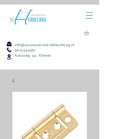
info@caravanservice-deheuvelrug.nl
06-51320289
Autoweg 4a, Rhenen