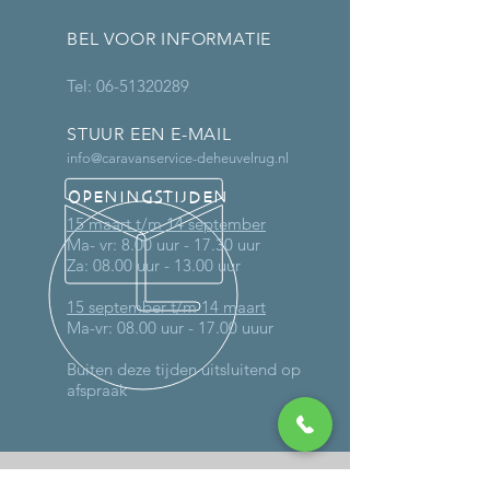
BEL VOOR INFORMATIE
Tel:
06-51320289
STUUR EEN E-MAIL
info@caravanservice-deheuvelrug.nl
OPENINGSTIJDEN
15 maart t/m 14 september
Ma- vr: 8.00 uur - 17.30 uur
Za: 08.00 uur - 13.00 uur
15 september t/m 14 maart
Ma-vr: 08.00 uur - 17.00 uuur
Buiten deze tijden uitsluitend op
afspraak
MEER DAN 30 JAAR ERVARING