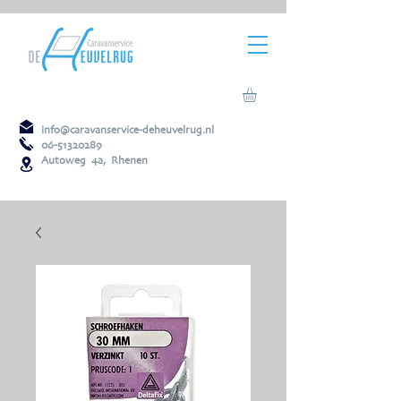
info@caravanservice-deheuvelrug.nl
06-51320289
Autoweg 4a, Rhenen