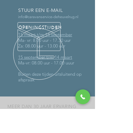
STUUR EEN E-MAIL
info@caravanservice-deheuvelrug.nl
OPENINGSTIJDEN
15 maart t/m 14 september
Ma- vr: 8.00 uur - 17.30 uur
Za: 08.00 uur - 13.00 uur
15 september t/m 14 maart
Ma-vr: 08.00 uur - 17.00 uuur
Buiten deze tijden uitsluitend op
afspraak
MEER DAN 30 JAAR ERVARING
DIENSTEN
-
Onderhoud
-
Reparaties (ook op locatie)