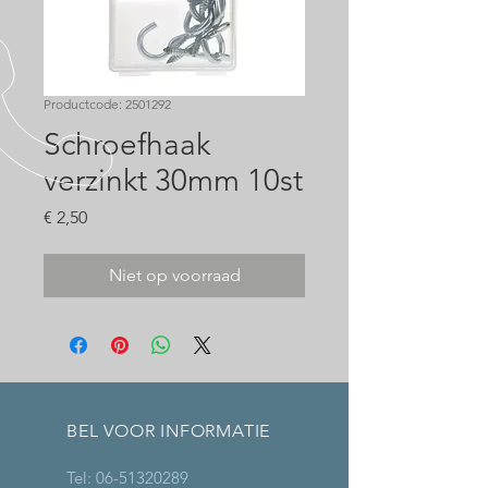
Productcode: 2501292
Schroefhaak
verzinkt 30mm 10st
Prijs
€ 2,50
Niet op voorraad
BEL VOOR INFORMATIE
Tel:
06-51320289