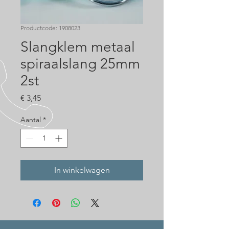
Productcode: 1908023
Slangklem metaal
spiraalslang 25mm
2st
Prijs
€ 3,45
Aantal
*
In winkelwagen