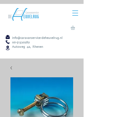
info@caravanservice-deheuvelrug.nl
06-51320289
Autoweg 4a, Rhenen