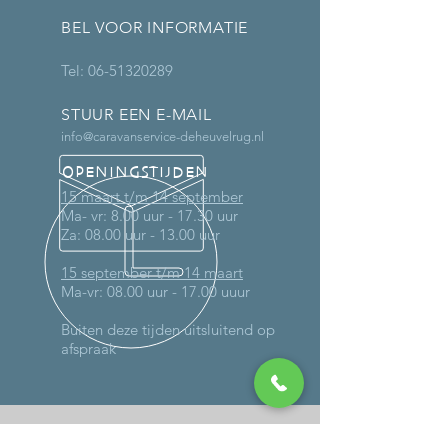
BEL VOOR INFORMATIE
Tel:
06-51320289
STUUR EEN E-MAIL
info@caravanservice-deheuvelrug.nl
OPENINGSTIJDEN
15 maart t/m 14 september
Ma- vr: 8.00 uur - 17.30 uur
Za: 08.00 uur - 13.00 uur
15 september t/m 14 maart
Ma-vr: 08.00 uur - 17.00 uuur
Buiten deze tijden uitsluitend op
afspraak
MEER DAN 30 JAAR ERVARING