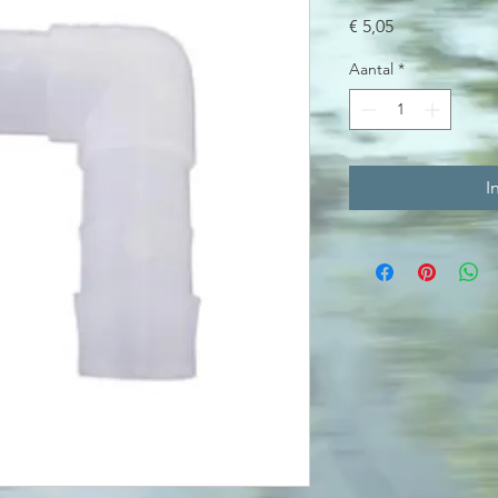
Prijs
€ 5,05
Aantal
*
I