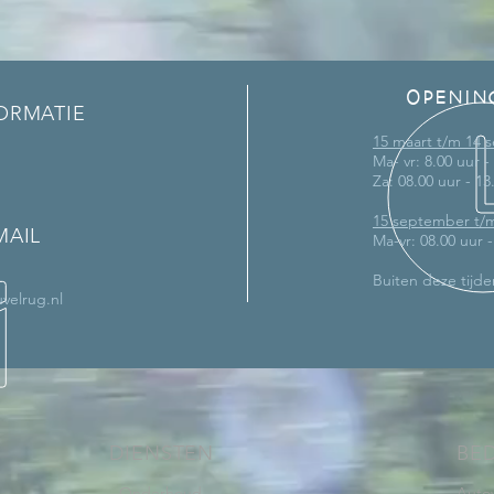
OPENIN
ORMATIE
15 maart t/m 14
Ma- vr: 8.00 uur -
Za: 08.00 uur - 13
15 september t/
MAIL
Ma-vr: 08.00 uur 
Buiten deze tijde
velrug.nl
DIENSTEN
BE
-
Onderhoud
Auto