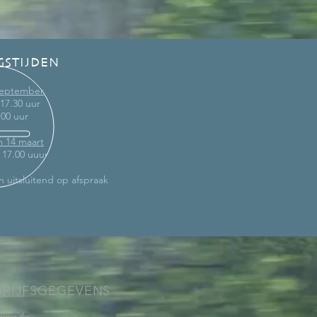
GSTIJDEN
 september
 17.30 uur
.00 uur
m 14 maart
- 17.00 uuur
n uitsluitend op afspraak
DRIJFSGEGEVENS
weg 4a