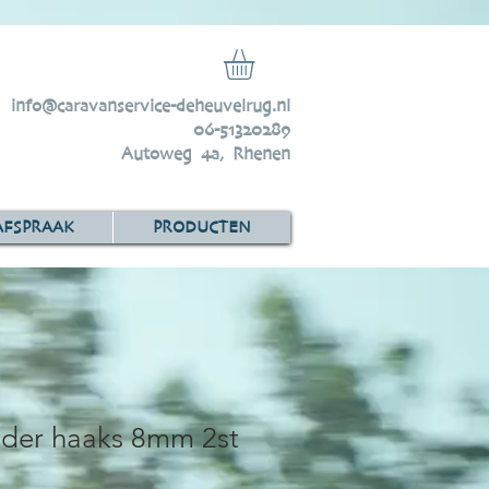
info@caravanservice-deheuvelrug.nl
06-51320289
Autoweg 4a, Rhenen
AFSPRAAK
PRODUCTEN
nder haaks 8mm 2st