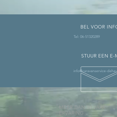
BEL VOOR INF
Tel: 06-51320289
STUUR EEN E-
info@caravanservice-deheu
MEER DAN 30 JAAR
ERVARING