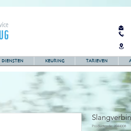
DIENSTEN
KEURING
TARIEVEN
Slangverbi
Productcode: 2044008