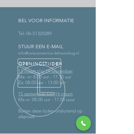
BEL VOOR INFORMATIE
Tel:
06-51320289
STUUR EEN E-MAIL
info@caravanservice-deheuvelrug.nl
OPENINGSTIJDEN
15 maart t/m 14 september
Ma- vr: 8.00 uur - 17.30 uur
Za: 08.00 uur - 13.00 uur
15 september t/m 14 maart
Ma-vr: 08.00 uur - 17.00 uuur
Buiten deze tijden uitsluitend op
afspraak