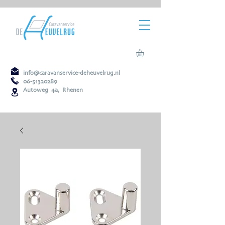
info@caravanservice-deheuvelrug.nl
06-51320289
Autoweg 4a, Rhenen