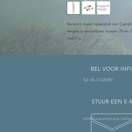
Verzinkt stalen spanstok van Cam
lengte is verstelbaar tussen 70 en
stelring.
BEL VOOR INF
Tel: 06-51320289
STUUR EEN E-
info@caravanservice-deheu