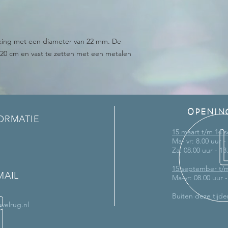
pking met een diameter van 22 mm. De
 120 cm en vast te zetten met een metalen
OPENIN
ORMATIE
15 maart t/m 14
Ma- vr: 8.00 uur -
Za: 08.00 uur - 13
15 september t/
MAIL
Ma-vr: 08.00 uur 
Buiten deze tijde
velrug.nl