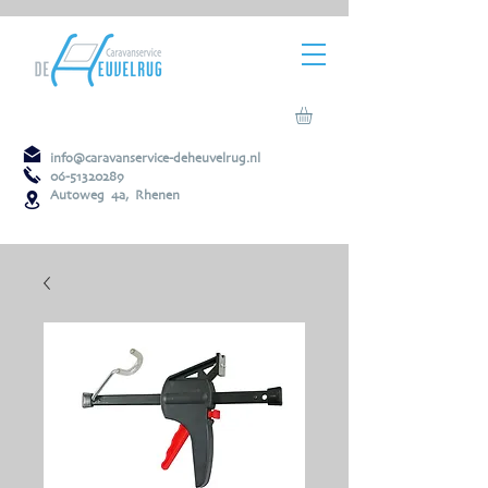
info@caravanservice-deheuvelrug.nl
06-51320289
Autoweg 4a, Rhenen