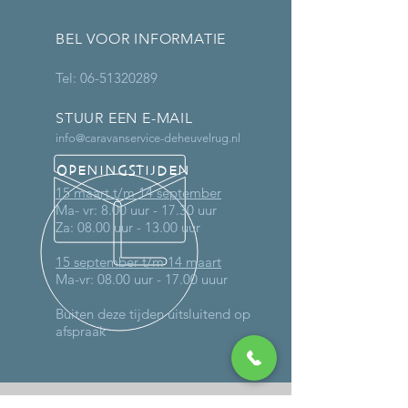
BEL VOOR INFORMATIE
Tel:
06-51320289
STUUR EEN E-MAIL
info@caravanservice-deheuvelrug.nl
OPENINGSTIJDEN
15 maart t/m 14 september
Ma- vr: 8.00 uur - 17.30 uur
Za: 08.00 uur - 13.00 uur
15 september t/m 14 maart
Ma-vr: 08.00 uur - 17.00 uuur
Buiten deze tijden uitsluitend op
afspraak