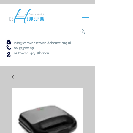
info@caravanservice-deheuvelrug.nl
06-51320289
Autoweg 4a, Rhenen