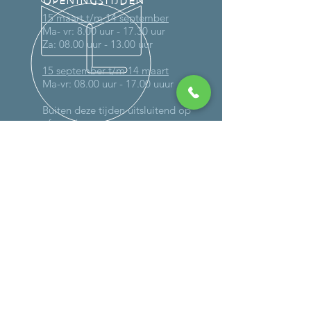
OPENINGSTIJDEN
15 maart t/m 14 september
Ma- vr: 8.00 uur - 17.30 uur
Za: 08.00 uur - 13.00 uur
15 september t/m 14 maart
Ma-vr: 08.00 uur - 17.00 uuur
Buiten deze tijden uitsluitend op
afspraak
MEER DAN 30 JAAR ERVARING
DIENSTEN
-
Onderhoud
-
Reparaties (ook op locatie)
- Schadeherstel
-
Verlichting
-
Controle gassysteem
-
Caravan wegen