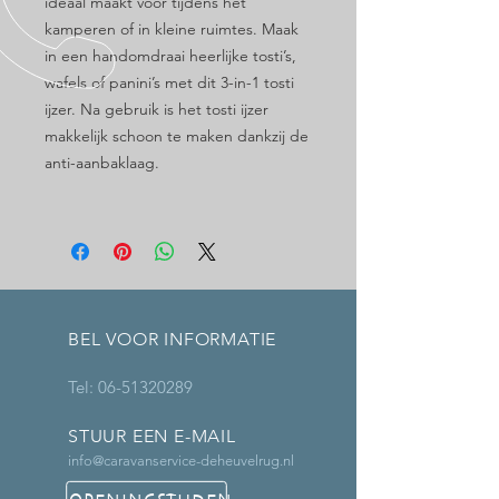
ideaal maakt voor tijdens het
kamperen of in kleine ruimtes. Maak
in een handomdraai heerlijke tosti’s,
wafels of panini’s met dit 3-in-1 tosti
ijzer. Na gebruik is het tosti ijzer
makkelijk schoon te maken dankzij de
anti-aanbaklaag.
BEL VOOR INFORMATIE
Tel:
06-51320289
STUUR EEN E-MAIL
info@caravanservice-deheuvelrug.nl