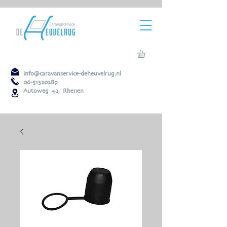
info@caravanservice-deheuvelrug.nl
06-51320289
Autoweg 4a, Rhenen