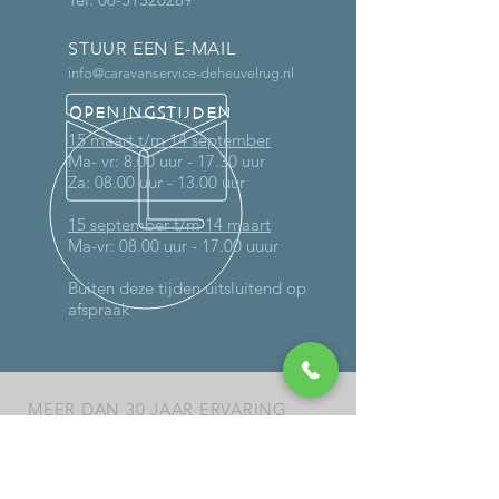
STUUR EEN E-MAIL
info@caravanservice-deheuvelrug.nl
OPENINGSTIJDEN
15 maart t/m 14 september
Ma- vr: 8.00 uur - 17.30 uur
Za: 08.00 uur - 13.00 uur
15 september t/m 14 maart
Ma-vr: 08.00 uur - 17.00 uuur
Buiten deze tijden uitsluitend op
afspraak
MEER DAN 30 JAAR ERVARING
DIENSTEN
-
Onderhoud