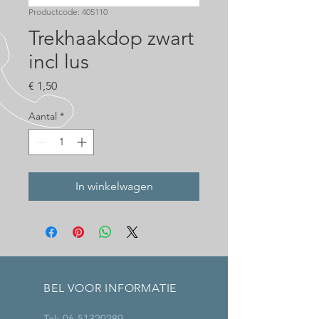
Productcode: 405110
Trekhaakdop zwart
incl lus
Prijs
€ 1,50
Aantal
*
In winkelwagen
BEL VOOR INFORMATIE
Tel:
06-51320289