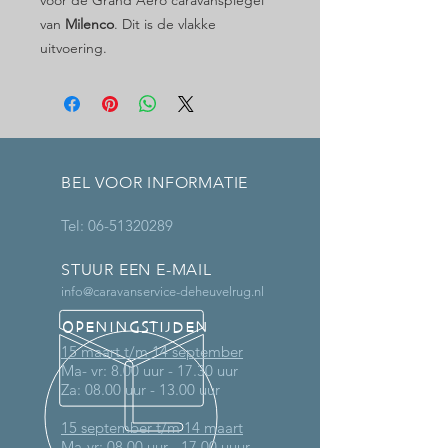
van
Milenco
. Dit is de vlakke
uitvoering.
BEL VOOR INFORMATIE
Tel:
06-51320289
STUUR EEN E-MAIL
info@caravanservice-deheuvelrug.nl
OPENINGSTIJDEN
15 maart t/m 14 september
Ma- vr: 8.00 uur - 17.30 uur
Za: 08.00 uur - 13.00 uur
15 september t/m 14 maart
Ma-vr: 08.00 uur - 17.00 uuur