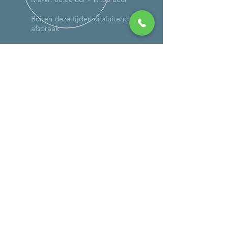
Buiten deze tijden uitsluitend op
afspraak
MEER DAN 30 JAAR ERVARING
DIENSTEN
-
Onderhoud
-
Reparaties (ook op locatie)
- Schadeherstel
-
Verlichting
-
Controle gassysteem
-
Caravan wegen
- Bandencheck
BEDRIJFSGEGEVENS
Autoweg 4a
3911 TK, Rhenen