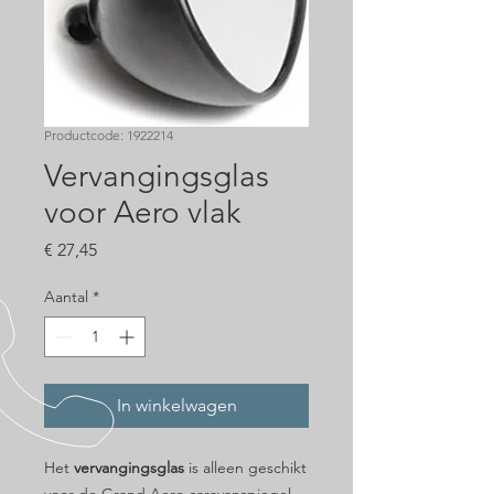
Productcode: 1922214
Vervangingsglas
voor Aero vlak
Prijs
€ 27,45
Aantal
*
In winkelwagen
Het
vervangingsglas
is alleen geschikt
voor de Grand Aero caravanspiegel