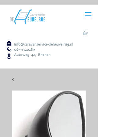
info@caravanservice-deheuvelrug.nl
06-51320289
Autoweg 4a, Rhenen