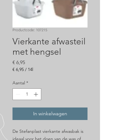
Productcode: 107215
Vierkante afwasteil
met hengsel
Prijs
€ 6,95
€ 6,95
/
14l
€ 6,95
per
Aantal
*
14
Liters
In winkelwagen
De Stefanplast vierkante afwasbak is
ideaal voor het doen van de was of