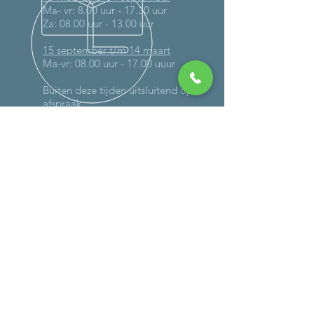
Ma- vr: 8.00 uur - 17.30 uur
Za: 08.00 uur - 13.00 uur
15 september t/m 14 maart
Ma-vr: 08.00 uur - 17.00 uuur
Buiten deze tijden uitsluitend op
afspraak
MEER DAN 30 JAAR ERVARING
DIENSTEN
-
Onderhoud
-
Reparaties (ook op locatie)
- Schadeherstel
-
Verlichting
-
Controle gassysteem
-
Caravan wegen
- Bandencheck