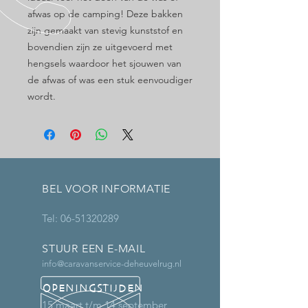
afwas op de camping! Deze bakken
zijn gemaakt van stevig kunststof en
bovendien zijn ze uitgevoerd met
hengsels waardoor het sjouwen van
de afwas of was een stuk eenvoudiger
wordt.
BEL VOOR INFORMATIE
Tel:
06-51320289
STUUR EEN E-MAIL
info@caravanservice-deheuvelrug.nl
OPENINGSTIJDEN
15 maart t/m 14 september