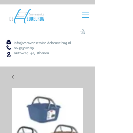
info@caravanservice-deheuvelrug.nl
06-51320289
Autoweg 4a, Rhenen