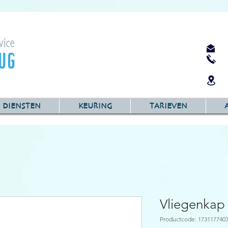
DIENSTEN
KEURING
TARIEVEN
Vliegenkap
Productcode: 173117740