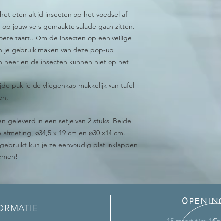
s het eten altijd insecten op het voedsel af
op jouw vers gemaakte salade gaan zitten.
ete taart.. Om de insecten op een veilige
un je gebruik maken van deze pop-up
en neer en de insecten kunnen niet op het
jde pak je de vliegenkap makkelijk van tafel
en.
geleverd in een setje van 2 stuks. Beide
afmeting, ⌀34,5 x 19 cm en ⌀30 x14 cm.
gebruikt kun je ze eenvoudig plat inklappen
nemen!
OPENIN
ORMATIE
15 maart t/m 14