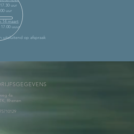
 17.30 uur
.00 uur
m 14 maart
- 17.00 uuur
n uitsluitend op afspraak
DRIJFSGEGEVENS
weg 4a
 TK, Rhenen
75710129