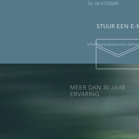
Tel: 06-51320289
STUUR EEN E-
info@caravanservice-deheu
MEER DAN 30 JAAR
ERVARING