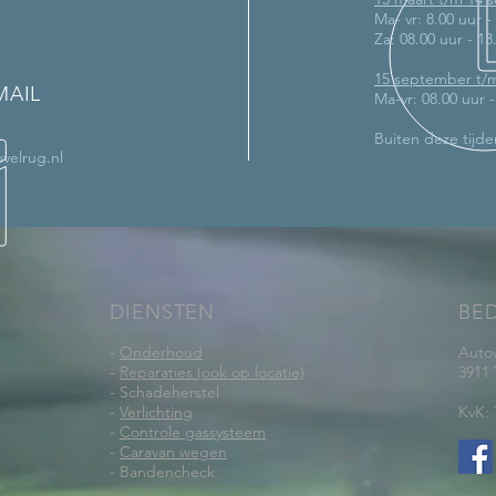
Ma- vr: 8.00 uur -
Za: 08.00 uur - 13
15 september t/
MAIL
Ma-vr: 08.00 uur 
Buiten deze tijde
velrug.nl
DIENSTEN
BE
-
Onderhoud
Auto
-
Reparaties (ook op locatie)
3911
- Schadeherstel
-
Verlichting
KvK: 
-
Controle gassysteem
-
Caravan wegen
- Bandencheck