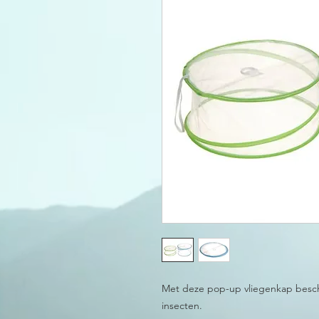
Met deze pop-up vliegenkap besch
insecten.