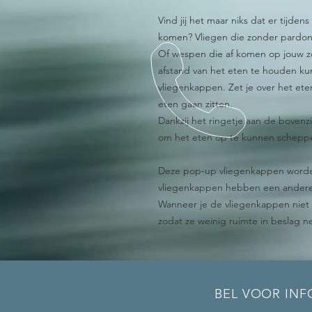
Vind jij het maar niks dat er tijden
komen? Vliegen die zonder pardon 
Of wespen die af komen op jouw zo
afstand van het eten te houden k
vliegenkappen. Zet je over het et
eten gaan zitten.
Dankzij het ringetje aan de bovenzi
om het eten op te kunnen schepp
Deze pop-up vliegenkappen worden 
vliegenkappen hebben een andere 
Wanneer je de vliegenkappen niet 
zodat ze weinig ruimte in beslag 
BEL VOOR INF