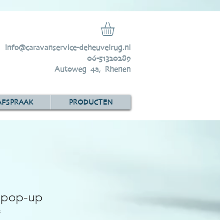
info@caravanservice-deheuvelrug.nl
06-51320289
Autoweg 4a, Rhenen
AFSPRAAK
PRODUCTEN
 pop-up
3