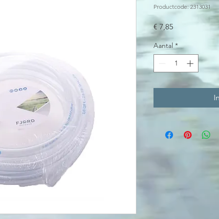
Productcode: 2313031
Prijs
€ 7,85
Aantal
*
I