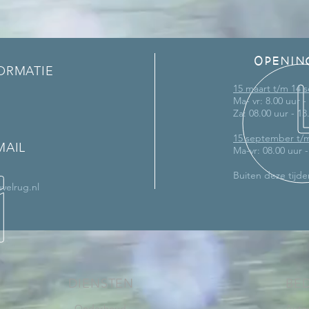
OPENIN
ORMATIE
15 maart t/m 14
Ma- vr: 8.00 uur -
Za: 08.00 uur - 13
15 september t/
MAIL
Ma-vr: 08.00 uur 
Buiten deze tijde
velrug.nl
DIENSTEN
BE
-
Onderhoud
Auto