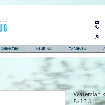
DIENSTEN
KEURING
TARIEVEN
Waterslan 
8x12 5m