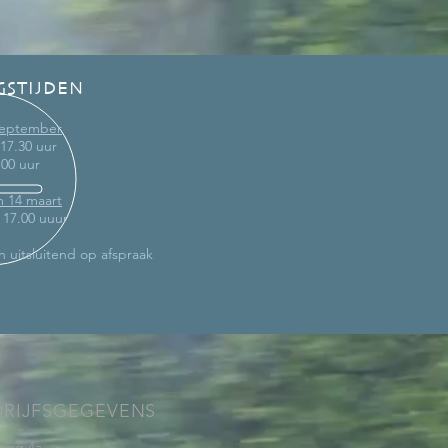
GSTIJDEN
 september
 17.30 uur
.00 uur
m 14 maart
- 17.00 uuur
n uitsluitend op afspraak
DRIJFSGEGEVENS
weg 4a