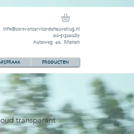
info@caravanservice-deheuvelrug.nl
06-51320289
Autoweg 4a, Rhenen
AFSPRAAK
PRODUCTEN
koud transparant