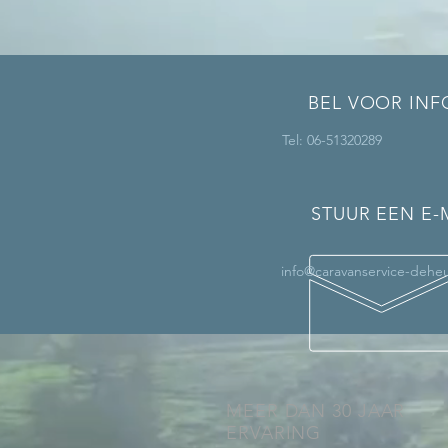
BEL VOOR INF
Tel: 06-51320289
STUUR EEN E-
info@caravanservice-deheu
MEER DAN 30 JAAR
ERVARING