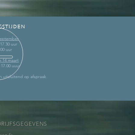
GSTIJDEN
 september
 17.30 uur
.00 uur
m 14 maart
- 17.00 uuur
n uitsluitend op afspraak
DRIJFSGEGEVENS
weg 4a