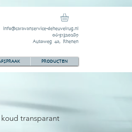
info@caravanservice-deheuvelrug.nl
06-51320289
Autoweg 4a, Rhenen
AFSPRAAK
PRODUCTEN
 koud transparant