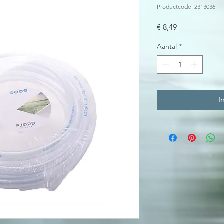
Productcode: 2313036
Prijs
€ 8,49
Aantal
*
I