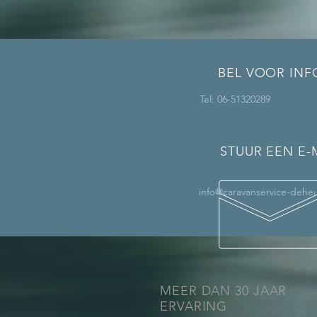
BEL VOOR INF
Tel: 06-51320289
STUUR EEN E-
info@caravanservice-deheu
MEER DAN 30 JAAR
ERVARING