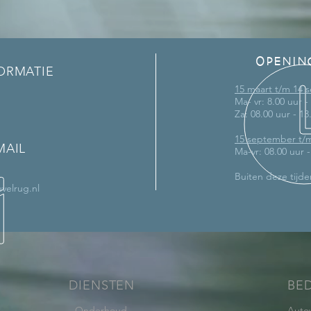
OPENIN
ORMATIE
15 maart t/m 14
Ma- vr: 8.00 uur -
Za: 08.00 uur - 13
15 september t/
MAIL
Ma-vr: 08.00 uur 
Buiten deze tijde
velrug.nl
DIENSTEN
BE
-
Onderhoud
Auto