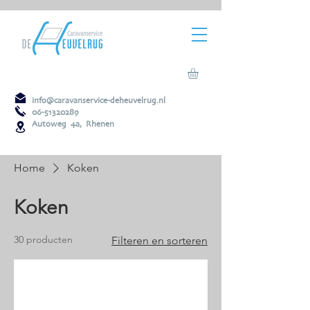
info@caravanservice-deheuvelrug.nl
06-51320289
Autoweg 4a, Rhenen
Home
Koken
Koken
30 producten
Filteren en sorteren