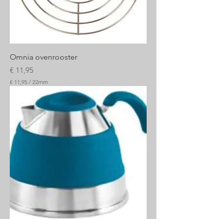
Omnia ovenrooster
Prijs
€ 11,95
€ 11,95
/
22mm
€
1
1
,
9
5
p
e
r
2
2
M
i
l
l
i