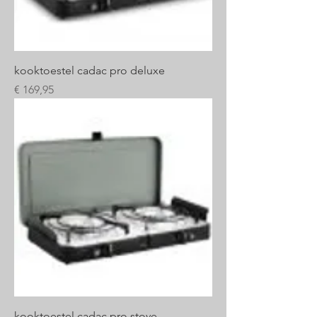
kooktoestel cadac pro deluxe
Prijs
€ 169,95
kooktoestel cadac pro stove