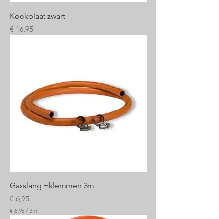
Kookplaat zwart
Prijs
€ 16,95
Gasslang +klemmen 3m
Prijs
€ 6,95
€ 6,95
/
3m
€