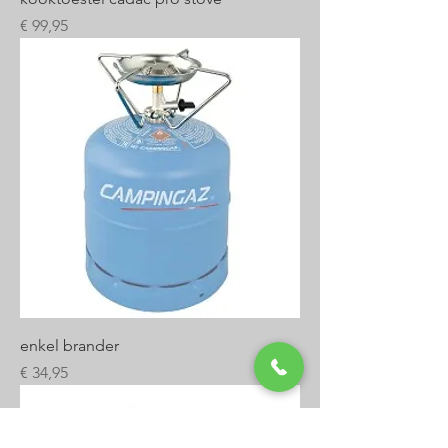
Prijs
€ 99,95
enkel brander
Prijs
€ 34,95