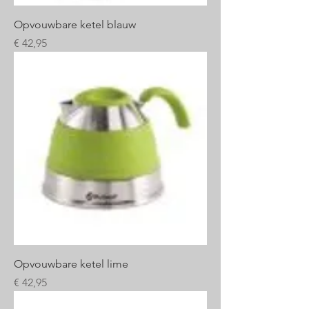
m
e
Opvouwbare ketel blauw
t
e
Prijs
€ 42,95
r
s
Opvouwbare ketel lime
Prijs
€ 42,95