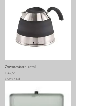
Opvouwbare ketel
Prijs
€ 42,95
€ 42,95
/
1.5l
€
4
2
,
9
5